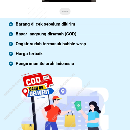
Barang di cek sebelum dikirim
Bayar langsung dirumah (COD)
Ongkir sudah termasuk bubble wrap
Harga terbaik
Pengiriman Seluruh Indonesia