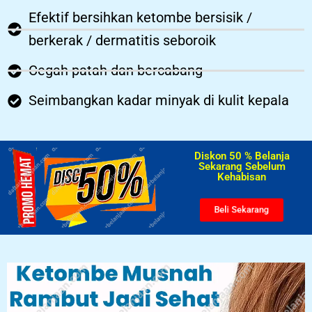
Efektif bersihkan ketombe bersisik /
berkerak / dermatitis seboroik
Cegah patah dan bercabang
Seimbangkan kadar minyak di kulit kepala
Diskon 50 % Belanja
Sekarang Sebelum
Kehabisan​
Beli Sekarang