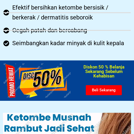
Efektif bersihkan ketombe bersisik /
berkerak / dermatitis seboroik
Cegah patah dan bercabang
Seimbangkan kadar minyak di kulit kepala
Diskon 50 % Belanja
Sekarang Sebelum
Kehabisan​
Beli Sekarang