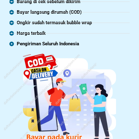
Barang di cek sebelum dikirim
Bayar langsung dirumah (COD)
Ongkir sudah termasuk bubble wrap
Harga terbaik
Pengiriman Seluruh Indonesia