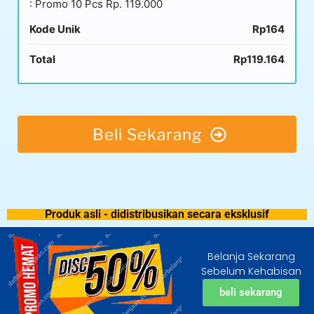
: Promo 10 Pcs Rp. 119.000
Kode Unik
Rp164
Total
Rp119.164
Beli Sekarang
Produk asli - didistribusikan secara eksklusif
Belanja Sekarang
Sebelum Kehabisan
beli sekarang