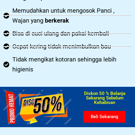
Memudahkan untuk mengosok Panci ,
Wajan yang
berkerak
Bisa di cuci ulang dan pakai kembali
Cepat kering tidak menimbulkan bau
Tidak mengikat kotoran sehingga lebih
higienis
Diskon 50 % Belanja
Sekarang Sebelum
Kehabisan​
Beli Sekarang