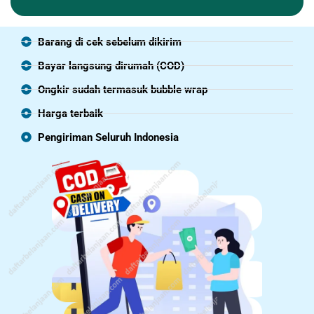
Barang di cek sebelum dikirim
Bayar langsung dirumah (COD)
Ongkir sudah termasuk bubble wrap
Harga terbaik
Pengiriman Seluruh Indonesia