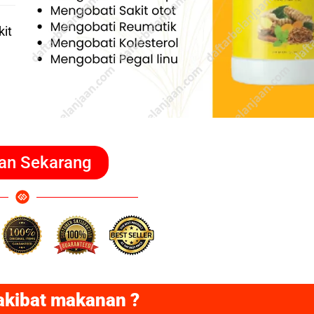
it
an Sekarang
akibat makanan ?