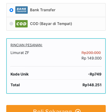
Bank Transfer
COD (Bayar di Tempat)
RINCIAN PESANAN:
Limurat ZF
Rp200.000
Rp 149.000
Kode Unik
-Rp749
Total
Rp148.251
Beli Sekarang