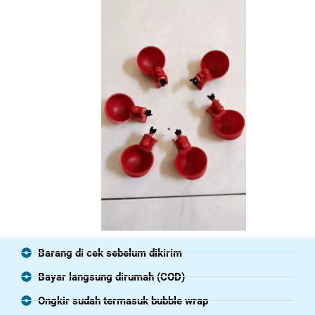
Barang di cek sebelum dikirim
Bayar langsung dirumah (COD)
Ongkir sudah termasuk bubble wrap