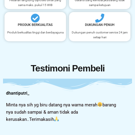
Pesanan langsung diproses dihari yang
Garansi uang kembali jika barang tidak
sama maks. pukul 15 WIB
sampai ketujuan
PRODUK BERKUALITAS
DUKUNGAN PENUH
Produk berkualitas tinggi dan berdayaguna
Dukungan penuh customer service 24 jam
setiap hari
Testimoni Pembeli
dhantiputri_
Minta nya sih yg biru datang nya warna merah
barang
nya sudah sampai & aman tidak ada
kerusakan..Terimakasih