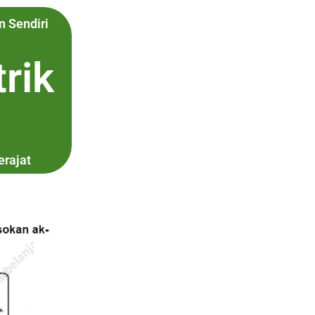
 Sendiri
rik
erajat