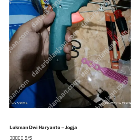
Lukman Dwi Haryanto – Jogja





5/5