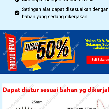
Setingan alat dapat disesuaikan dengan
bahan yang sedang dikerjakan.
Diskon 50 % B
Sekarang Seb
Kehabisan
Beli Sekara