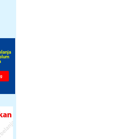
elanja
elum
​
ng