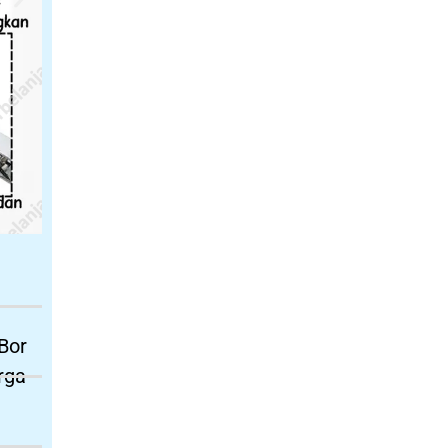
Bor
rga