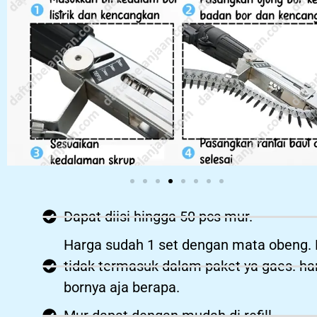
Dapat diisi hingga 50 pcs mur.
Harga sudah 1 set dengan mata obeng. 
tidak termasuk dalam paket ya gaes. ha
bornya aja berapa.
Mur dapat dengan mudah di refill.