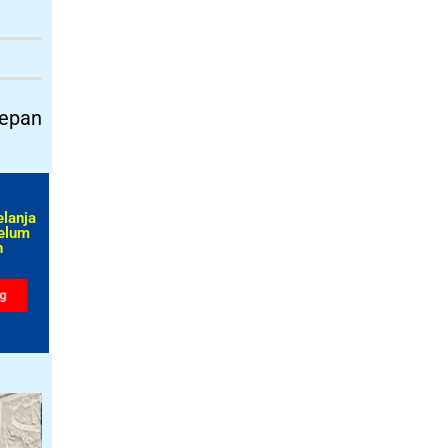
depan
elanja
elum
​
ng