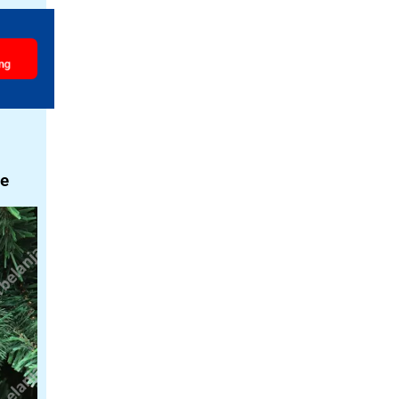
ng
me