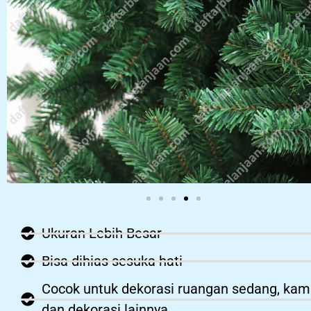
Ukuran Lebih Besar
Bisa dihias sesuka hati
Cocok untuk dekorasi ruangan sedang, kam
dan dekorasi lainnya