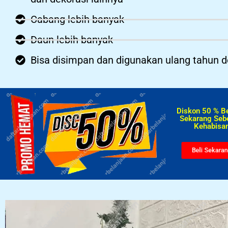
Cabang lebih banyak
Daun lebih banyak
Bisa disimpan dan digunakan ulang tahun 
Diskon 50 % B
Sekarang Seb
Kehabisan
Beli Sekara