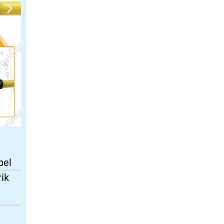
bel
rik