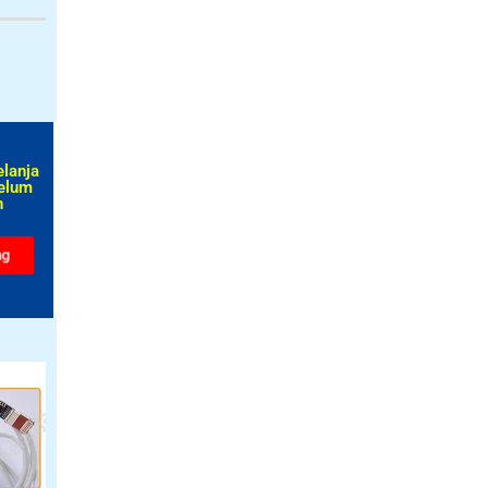
elanja
elum
​
ng