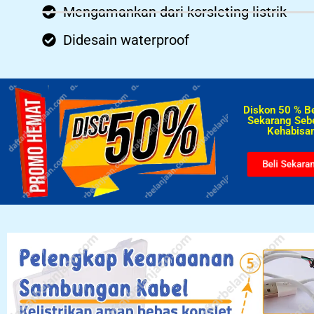
Mengamankan dari korsleting listrik
Didesain waterproof
Diskon 50 % B
Sekarang Seb
Kehabisan
Beli Sekara