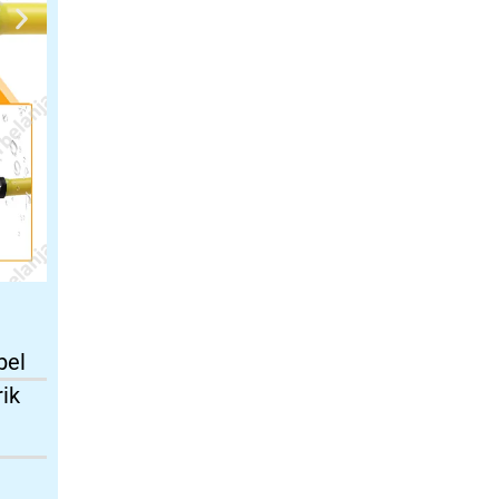
bel
rik