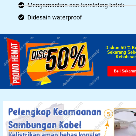
Mengamankan dari korsleting listrik
Didesain waterproof
Diskon 50 % B
Sekarang Seb
Kehabisan
Beli Sekara