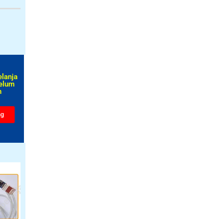
elanja
elum
​
ng