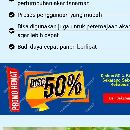
pertumbuhan akar tanaman
Proses penggunaan yang mudah
Bisa digunakan juga untuk peremajaan aka
agar lebih cepat
Budi daya cepat panen berlipat
Diskon 50 % B
Sekarang Seb
Kehabisan
Beli Sekara