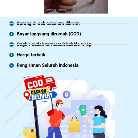
Barang di cek sebelum dikirim
Bayar langsung dirumah (COD)
Ongkir sudah termasuk bubble wrap
Harga terbaik
Pengiriman Seluruh Indonesia