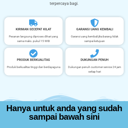
terpercaya bagi.
KIRIMAN SECEPAT KILAT
GARANSI UANG KEMBALI
Pesanan langsung diproses dihari yang
Garansi uang kembali jika barang tidak
sama maks. pukul 15 WIB
sampai ketujuan
PRODUK BERKUALITAS
DUKUNGAN PENUH
Produk berkualitas tinggi dan berdayaguna
Dukungan penuh customer service 24 jam
setiap hari
Hanya untuk anda yang sudah
sampai bawah sini