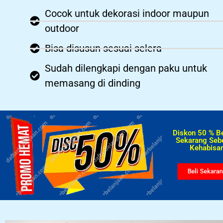
Cocok untuk dekorasi indoor maupun
outdoor
Bisa disusun sesuai selera
Sudah dilengkapi dengan paku untuk
memasang di dinding
Diskon 50 % B
Sekarang Seb
Kehabisan
Beli Sekara