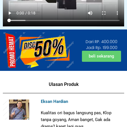
Dari RP. 400.000
Jadi Rp. 199.000
beli sekarang
Ulasan Produk
Eksan Hardian
Kualitas ori bagus langsung pas,
Klop
tanpa goyang,
Aman banget,
Gak ada
drama2 karet lagi guys