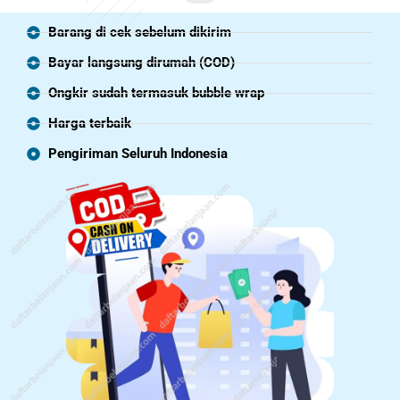
Barang di cek sebelum dikirim
Bayar langsung dirumah (COD)
Ongkir sudah termasuk bubble wrap
Harga terbaik
Pengiriman Seluruh Indonesia