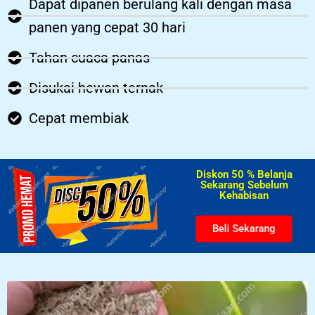
Dapat dipanen berulang kali dengan masa
panen yang cepat 30 hari
Tahan cuaca panas
Disukai hewan ternak
Cepat membiak
Diskon 50 % Belanja
Sekarang Sebelum
Kehabisan​
Beli Sekarang