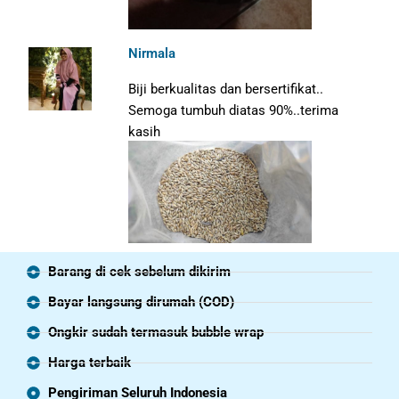
Nirmala
Biji berkualitas dan bersertifikat..
Semoga tumbuh diatas 90%..terima
kasih
Barang di cek sebelum dikirim
Bayar langsung dirumah (COD)
Ongkir sudah termasuk bubble wrap
Harga terbaik
Pengiriman Seluruh Indonesia