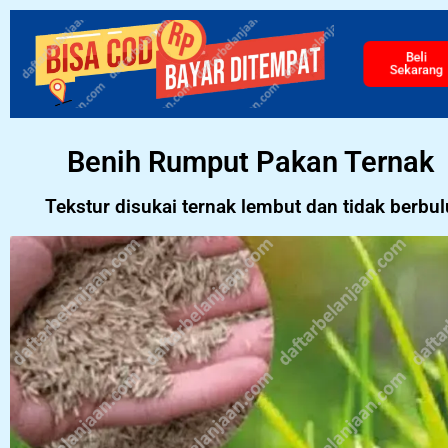
Beli
Sekaran
Benih Rumput Pakan Ternak
Tekstur disukai ternak lembut dan tidak berbul