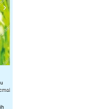
lu
semai
ih