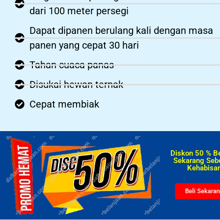
dari 100 meter persegi
Dapat dipanen berulang kali dengan masa
panen yang cepat 30 hari
Tahan cuaca panas
Disukai hewan ternak
Cepat membiak
Diskon 50 % B
Sekarang Seb
Kehabisan
Beli Sekara