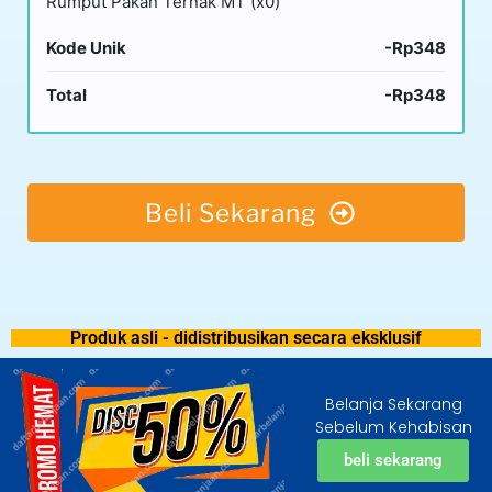
Rumput Pakan Ternak MT (x0)
Kode Unik
-Rp348
Total
-Rp348
Beli Sekarang
Produk asli - didistribusikan secara eksklusif
Belanja Sekarang
Sebelum Kehabisan
beli sekarang