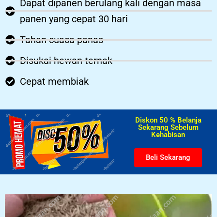
Dapat dipanen berulang kali dengan masa
panen yang cepat 30 hari
Tahan cuaca panas
Disukai hewan ternak
Cepat membiak
Diskon 50 % Belanja
Sekarang Sebelum
Kehabisan​
Beli Sekarang