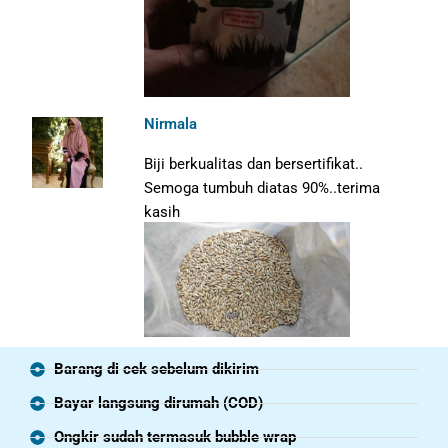
Nirmala
Biji berkualitas dan bersertifikat..
Semoga tumbuh diatas 90%..terima
kasih
Barang di cek sebelum dikirim
Bayar langsung dirumah (COD)
Ongkir sudah termasuk bubble wrap