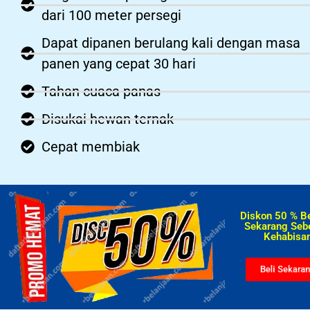
dari 100 meter persegi
Dapat dipanen berulang kali dengan masa
panen yang cepat 30 hari
Tahan cuaca panas
Disukai hewan ternak
Cepat membiak
Diskon 50 % B
Sekarang Seb
Kehabisan
Beli Sekara