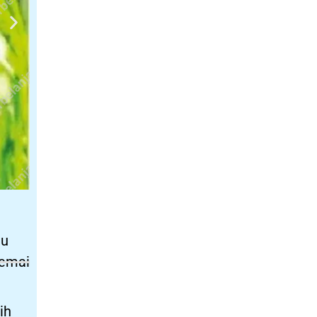
lu
semai
ih