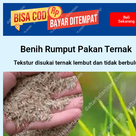
Beli
Sekarang
Benih Rumput Pakan Ternak
Tekstur disukai ternak lembut dan tidak berbul