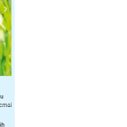
lu
semai
ih