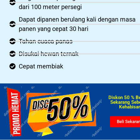
dari 100 meter persegi
Dapat dipanen berulang kali dengan masa
panen yang cepat 30 hari
Tahan cuaca panas
Disukai hewan ternak
Cepat membiak
Diskon 50 % B
Sekarang Seb
Kehabisan
Beli Sekara