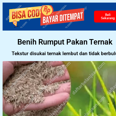
Beli
Sekaran
Benih Rumput Pakan Ternak
Tekstur disukai ternak lembut dan tidak berbul