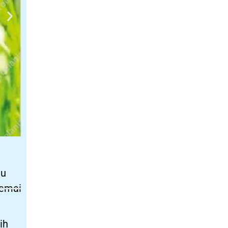
lu
semai
ih