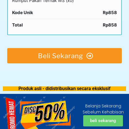
Rumput Pakan Ternak WS (x0)
Kode Unik
Rp858
Total
Rp858
Beli Sekarang
Produk asli - didistribusikan secara eksklusif
Belanja Sekarang
Sebelum Kehabisan
beli sekarang