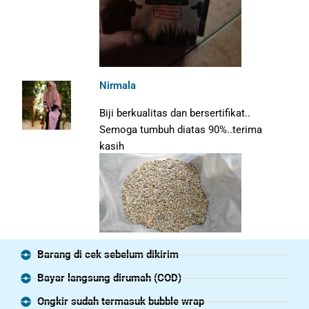
Nirmala
Biji berkualitas dan bersertifikat..
Semoga tumbuh diatas 90%..terima
kasih
Barang di cek sebelum dikirim
Bayar langsung dirumah (COD)
Ongkir sudah termasuk bubble wrap