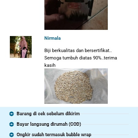
Nirmala
Biji berkualitas dan bersertifikat..
Semoga tumbuh diatas 90%..terima
kasih
Barang di cek sebelum dikirim
Bayar langsung dirumah (COD)
Ongkir sudah termasuk bubble wrap