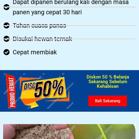
Dapat dipanen berulang kali dengan masa
panen yang cepat 30 hari
Tahan cuaca panas
Disukai hewan ternak
Cepat membiak
Diskon 50 % Belanja
Sekarang Sebelum
Kehabisan​
Beli Sekarang