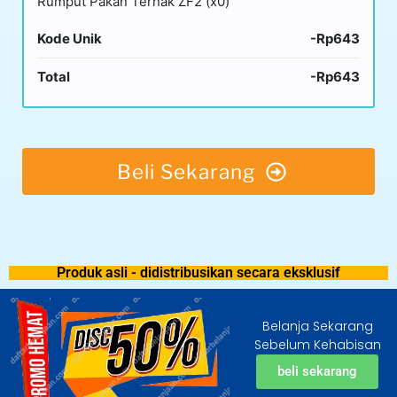
Rumput Pakan Ternak ZF2 (x0)
Kode Unik
-Rp643
Total
-Rp643
Beli Sekarang
Produk asli - didistribusikan secara eksklusif
Belanja Sekarang
Sebelum Kehabisan
beli sekarang