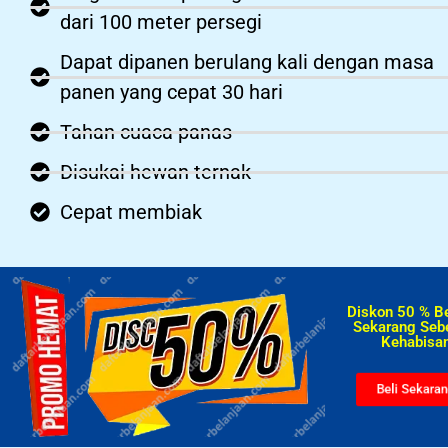
dari 100 meter persegi
Dapat dipanen berulang kali dengan masa
panen yang cepat 30 hari
Tahan cuaca panas
Disukai hewan ternak
Cepat membiak
Diskon 50 % B
Sekarang Seb
Kehabisan
Beli Sekara