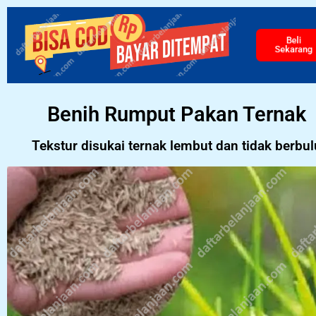
Beli
Sekarang
Benih Rumput Pakan Ternak
Tekstur disukai ternak lembut dan tidak berbul