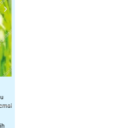
lu
semai
ih