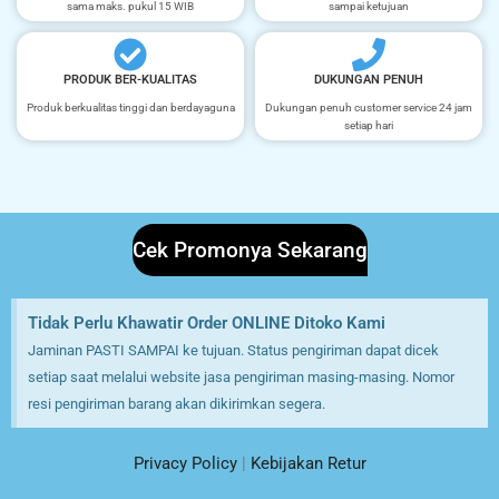
sama maks. pukul 15 WIB
sampai ketujuan
PRODUK BER-KUALITAS
DUKUNGAN PENUH
Produk berkualitas tinggi dan berdayaguna
Dukungan penuh customer service 24 jam
setiap hari
Cek Promonya Sekarang
Tidak Perlu Khawatir Order ONLINE Ditoko Kami
Jaminan PASTI SAMPAI ke tujuan. Status pengiriman dapat dicek
setiap saat melalui website jasa pengiriman masing-masing. Nomor
resi pengiriman barang akan dikirimkan segera.
Privacy Policy
|
Kebijakan Retur