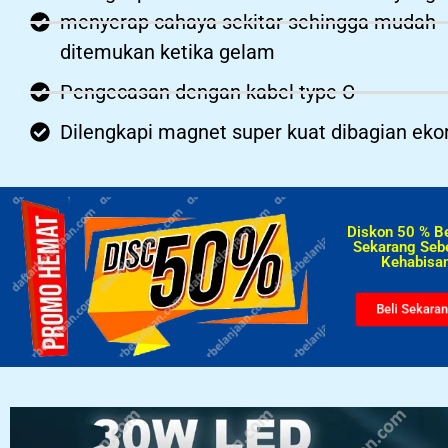
menyerap cahaya sekitar sehingga mudah
ditemukan ketika gelam
Pengecasan dengan kabel type C
Dilengkapi magnet super kuat dibagian eko
Diskon 50 % B
Sekarang Seb
Kehabisan
Beli Sekara