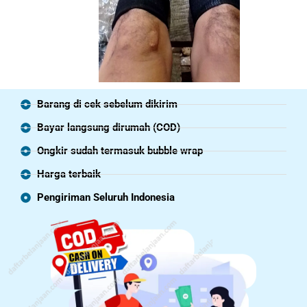
Barang di cek sebelum dikirim
Bayar langsung dirumah (COD)
Ongkir sudah termasuk bubble wrap
Harga terbaik
Pengiriman Seluruh Indonesia