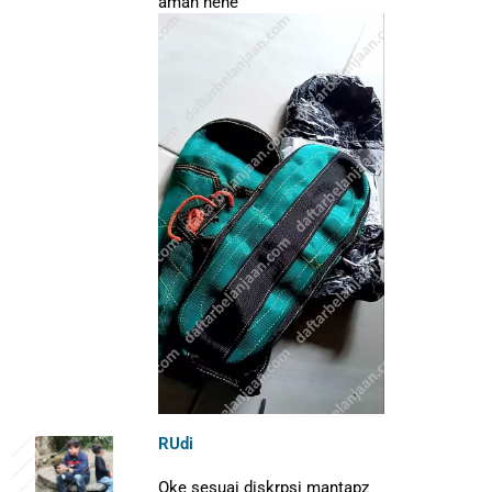
aman hehe
RUdi
Oke sesuai diskrpsi mantapz