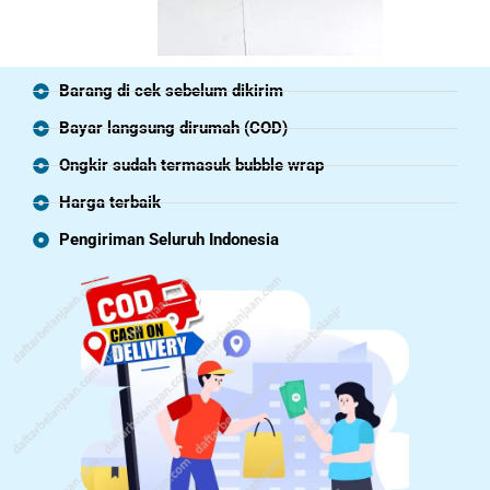
Barang di cek sebelum dikirim
Bayar langsung dirumah (COD)
Ongkir sudah termasuk bubble wrap
Harga terbaik
Pengiriman Seluruh Indonesia