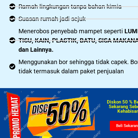
Ramah lingkungan tanpa bahan kimia
Suasan rumah jadi sejuk
Menerobos penyebab mampet seperti
LUM
TISU, KAIN, PLASTIK, BATU, SISA MAKAN
dan Lainnya.
Menggunakan bor sehingga tidak capek. Bo
tidak termasuk dalam paket penjualan
Diskon 50 % B
Sekarang Seb
Kehabisan
Beli Sekara