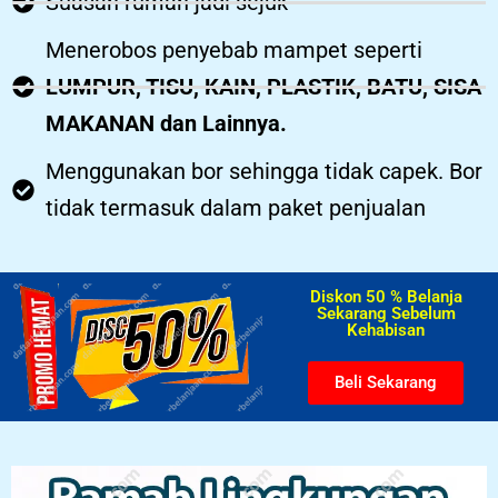
Suasan rumah jadi sejuk
Menerobos penyebab mampet seperti
LUMPUR, TISU, KAIN, PLASTIK, BATU, SISA
MAKANAN dan Lainnya.
Menggunakan bor sehingga tidak capek. Bor
tidak termasuk dalam paket penjualan
Diskon 50 % Belanja
Sekarang Sebelum
Kehabisan​
Beli Sekarang