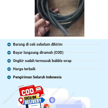
Barang di cek sebelum dikirim
Bayar langsung dirumah (COD)
Ongkir sudah termasuk bubble wrap
Harga terbaik
Pengiriman Seluruh Indonesia