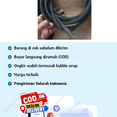
Barang di cek sebelum dikirim
Bayar langsung dirumah (COD)
Ongkir sudah termasuk bubble wrap
Harga terbaik
Pengiriman Seluruh Indonesia