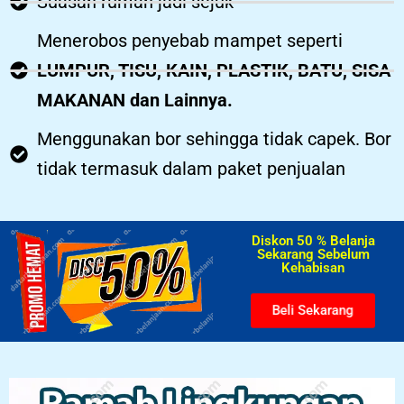
Suasan rumah jadi sejuk
Menerobos penyebab mampet seperti
LUMPUR, TISU, KAIN, PLASTIK, BATU, SISA
MAKANAN dan Lainnya.
Menggunakan bor sehingga tidak capek. Bor
tidak termasuk dalam paket penjualan
Diskon 50 % Belanja
Sekarang Sebelum
Kehabisan​
Beli Sekarang