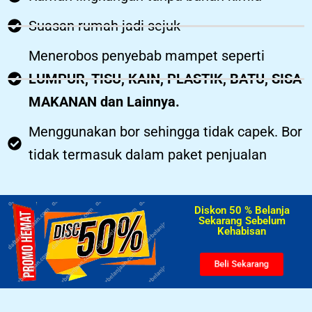
Suasan rumah jadi sejuk
Menerobos penyebab mampet seperti
LUMPUR, TISU, KAIN, PLASTIK, BATU, SISA
MAKANAN dan Lainnya.
Menggunakan bor sehingga tidak capek. Bor
tidak termasuk dalam paket penjualan
Diskon 50 % Belanja
Sekarang Sebelum
Kehabisan​
Beli Sekarang