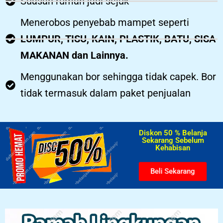
Suasan rumah jadi sejuk
Menerobos penyebab mampet seperti
LUMPUR, TISU, KAIN, PLASTIK, BATU, SISA
MAKANAN dan Lainnya.
Menggunakan bor sehingga tidak capek. Bor
tidak termasuk dalam paket penjualan
Diskon 50 % Belanja
Sekarang Sebelum
Kehabisan​
Beli Sekarang