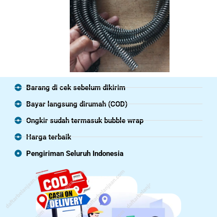
Barang di cek sebelum dikirim
Bayar langsung dirumah (COD)
Ongkir sudah termasuk bubble wrap
Harga terbaik
Pengiriman Seluruh Indonesia