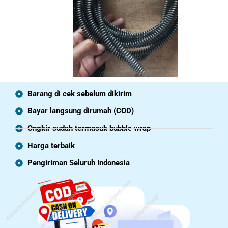
Barang di cek sebelum dikirim
Bayar langsung dirumah (COD)
Ongkir sudah termasuk bubble wrap
Harga terbaik
Pengiriman Seluruh Indonesia