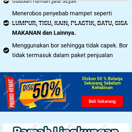
Suasan rumah jadi sejuk
Menerobos penyebab mampet seperti
LUMPUR, TISU, KAIN, PLASTIK, BATU, SISA
MAKANAN dan Lainnya.
Menggunakan bor sehingga tidak capek. Bor
tidak termasuk dalam paket penjualan
Diskon 50 % Belanja
Sekarang Sebelum
Kehabisan​
Beli Sekarang