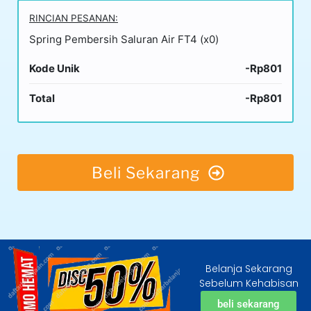
RINCIAN PESANAN:
Spring Pembersih Saluran Air FT4 (x0)
Kode Unik
-Rp801
Total
-Rp801
Beli Sekarang
Belanja Sekarang
Sebelum Kehabisan
beli sekarang