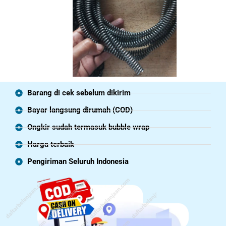
Barang di cek sebelum dikirim
Bayar langsung dirumah (COD)
Ongkir sudah termasuk bubble wrap
Harga terbaik
Pengiriman Seluruh Indonesia