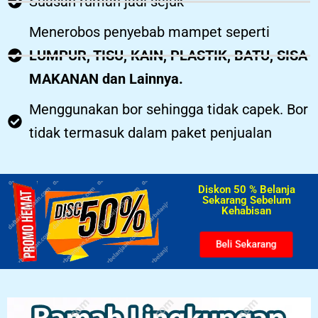
Suasan rumah jadi sejuk
Menerobos penyebab mampet seperti
LUMPUR, TISU, KAIN, PLASTIK, BATU, SISA
MAKANAN dan Lainnya.
Menggunakan bor sehingga tidak capek. Bor
tidak termasuk dalam paket penjualan
Diskon 50 % Belanja
Sekarang Sebelum
Kehabisan​
Beli Sekarang