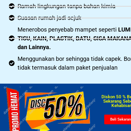
Ramah lingkungan tanpa bahan kimia
Suasan rumah jadi sejuk
Menerobos penyebab mampet seperti
LUM
TISU, KAIN, PLASTIK, BATU, SISA MAKAN
dan Lainnya.
Menggunakan bor sehingga tidak capek. Bo
tidak termasuk dalam paket penjualan
Diskon 50 % B
Sekarang Seb
Kehabisan
Beli Sekara