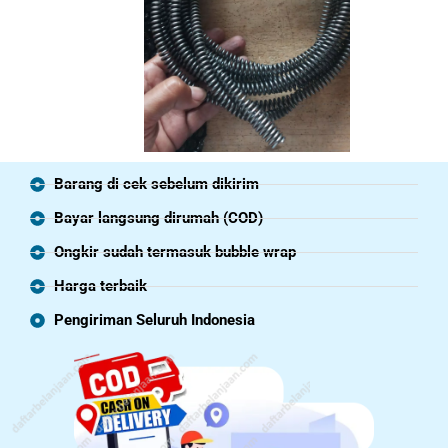
Barang di cek sebelum dikirim
Bayar langsung dirumah (COD)
Ongkir sudah termasuk bubble wrap
Harga terbaik
Pengiriman Seluruh Indonesia