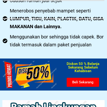
Suasan rumah jadi sejuk
Menerobos penyebab mampet seperti
LUMPUR, TISU, KAIN, PLASTIK, BATU, SISA
MAKANAN dan Lainnya.
Menggunakan bor sehingga tidak capek. Bor
tidak termasuk dalam paket penjualan
Diskon 50 % Belanja
Sekarang Sebelum
Kehabisan​
Beli Sekarang