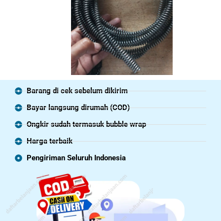
Barang di cek sebelum dikirim
Bayar langsung dirumah (COD)
Ongkir sudah termasuk bubble wrap
Harga terbaik
Pengiriman Seluruh Indonesia