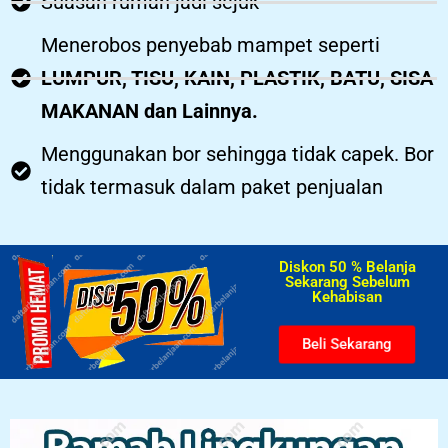
Suasan rumah jadi sejuk
Menerobos penyebab mampet seperti
LUMPUR, TISU, KAIN, PLASTIK, BATU, SISA
MAKANAN dan Lainnya.
Menggunakan bor sehingga tidak capek. Bor
tidak termasuk dalam paket penjualan
Diskon 50 % Belanja
Sekarang Sebelum
Kehabisan​
Beli Sekarang