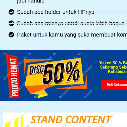
jadi handle
Sudah ada holder untuk HPnya
Sudah ada micnya untuk audio lebih bagus
Paket untuk kamu yang suka membuat kon
Diskon 50 % B
Sekarang Seb
Kehabisan
Beli Sekara