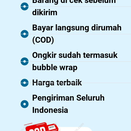
Barang di cek sebelum
dikirim
Bayar langsung dirumah
(COD)
Ongkir sudah termasuk
bubble wrap
Harga terbaik
Pengiriman Seluruh
Indonesia