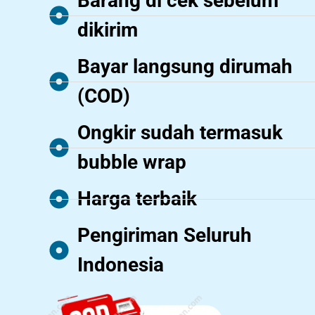
Barang di cek sebelum
dikirim
Bayar langsung dirumah
(COD)
Ongkir sudah termasuk
bubble wrap
Harga terbaik
Pengiriman Seluruh
Indonesia