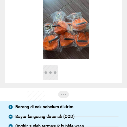
Barang di cek sebelum dikirim
Bayar langsung dirumah (COD)
Ongkir sudah termasuk bubble wrap