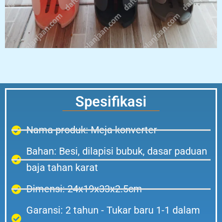
Spesifikasi
Nama produk: Meja konverter
Bahan: Besi, dilapisi bubuk, dasar paduan
baja tahan karat
Dimensi: 24x19x33x2.5cm
Garansi: 2 tahun - Tukar baru 1-1 dalam