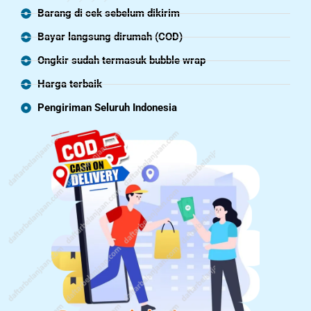
Barang di cek sebelum dikirim
Bayar langsung dirumah (COD)
Ongkir sudah termasuk bubble wrap
Harga terbaik
Pengiriman Seluruh Indonesia