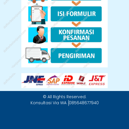
© All Rights Reserved.
Konsultasi Via WA :
085648677940