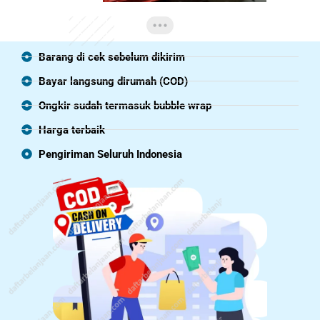
Barang di cek sebelum dikirim
Bayar langsung dirumah (COD)
Ongkir sudah termasuk bubble wrap
Harga terbaik
Pengiriman Seluruh Indonesia